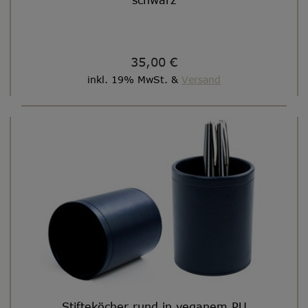
schwarz
35,00 €
inkl. 19% MwSt. &
Versand
Stifteköcher rund in veganem PU