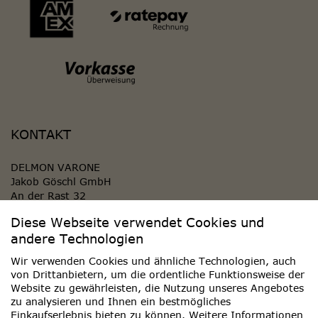
KONTAKT
DELMON VARONE
Jakob Göschl GmbH
An der Rast 32
84419 Obertaufkirchen
Diese Webseite verwendet Cookies und
GERMANY
andere Technologien
KONTAKT AUFNEHMEN
Wir verwenden Cookies und ähnliche Technologien, auch
von Drittanbietern, um die ordentliche Funktionsweise der
Website zu gewährleisten, die Nutzung unseres Angebotes
WIDERRUF ERKLÄREN
zu analysieren und Ihnen ein bestmögliches
Einkaufserlebnis bieten zu können. Weitere Informationen