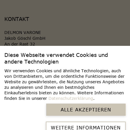
KONTAKT
DELMON VARONE
Jakob Göschl GmbH
An der Rast 32
84419 Obertaufkirchen
Diese Webseite verwendet Cookies und
GERMANY
andere Technologien
KONTAKT AUFNEHMEN
Wir verwenden Cookies und ähnliche Technologien, auch
von Drittanbietern, um die ordentliche Funktionsweise der
Website zu gewährleisten, die Nutzung unseres Angebotes
WIDERRUF ERKLÄREN
zu analysieren und Ihnen ein bestmögliches
Einkaufserlebnis bieten zu können. Weitere Informationen
finden Sie in unserer
Datenschutzerklärung
.
ALLE AKZEPTIEREN
WEITERE INFORMATIONEN