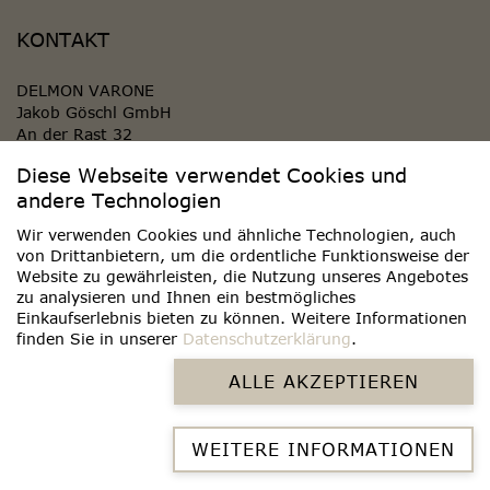
KONTAKT
DELMON VARONE
Jakob Göschl GmbH
An der Rast 32
84419 Obertaufkirchen
Diese Webseite verwendet Cookies und
GERMANY
andere Technologien
KONTAKT AUFNEHMEN
Wir verwenden Cookies und ähnliche Technologien, auch
von Drittanbietern, um die ordentliche Funktionsweise der
Website zu gewährleisten, die Nutzung unseres Angebotes
WIDERRUF ERKLÄREN
zu analysieren und Ihnen ein bestmögliches
Einkaufserlebnis bieten zu können. Weitere Informationen
finden Sie in unserer
Datenschutzerklärung
.
ALLE AKZEPTIEREN
WEITERE INFORMATIONEN