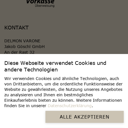
KONTAKT
DELMON VARONE
Jakob Göschl GmbH
An der Rast 32
84419 Obertaufkirchen
Diese Webseite verwendet Cookies und
GERMANY
andere Technologien
KONTAKT AUFNEHMEN
Wir verwenden Cookies und ähnliche Technologien, auch
von Drittanbietern, um die ordentliche Funktionsweise der
Website zu gewährleisten, die Nutzung unseres Angebotes
WIDERRUF ERKLÄREN
zu analysieren und Ihnen ein bestmögliches
Einkaufserlebnis bieten zu können. Weitere Informationen
finden Sie in unserer
Datenschutzerklärung
.
ALLE AKZEPTIEREN