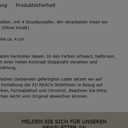
ung
Produktsicherheit
nsilien, mit 4 Druckknöpfen. Wir verarbeiten innen ein
 (Ohne Inhalt)
öhe ca. 4 cm
talien herstellen lassen. In den Farben schwarz, hellbraun,
mit einer hellen Kontrast Steppnaht versehen und
rahlung.
ischen Gerbereien gefertigten Leder setzen wir auf
 Einhaltung der EU REACH Richtlinien in Bezug auf
rben, Formaldehyd und ChromVI. Beachten Sie bitte,
rben leicht vom Original abweichen können.
MELDEN SIE SICH FÜR UNSEREN
NEWSLETTER AN