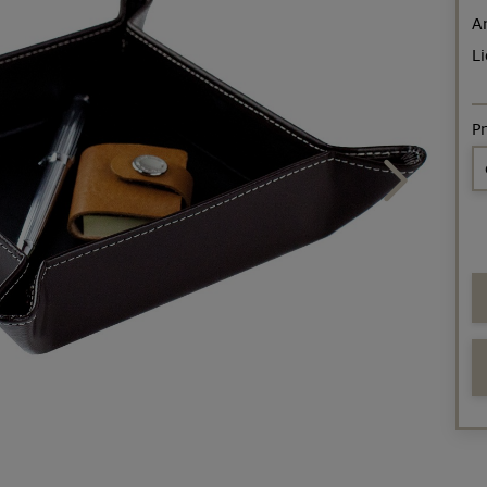
A
Li
P